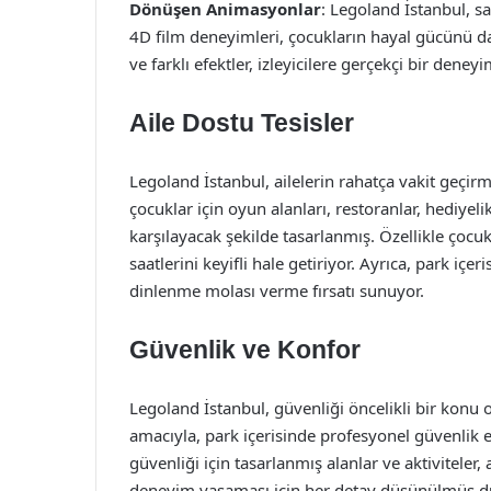
Dönüşen Animasyonlar
: Legoland İstanbul, sa
4D film deneyimleri, çocukların hayal gücünü dah
ve farklı efektler, izleyicilere gerçekçi bir deney
Aile Dostu Tesisler
Legoland İstanbul, ailelerin rahatça vakit geçir
çocuklar için oyun alanları, restoranlar, hediyelik
karşılayacak şekilde tasarlanmış. Özellikle çocuk
saatlerini keyifli hale getiriyor. Ayrıca, park içe
dinlenme molası verme fırsatı sunuyor.
Güvenlik ve Konfor
Legoland İstanbul, güvenliği öncelikli bir konu o
amacıyla, park içerisinde profesyonel güvenlik e
güvenliği için tasarlanmış alanlar ve aktiviteler, ai
deneyim yaşaması için her detay düşünülmüş 