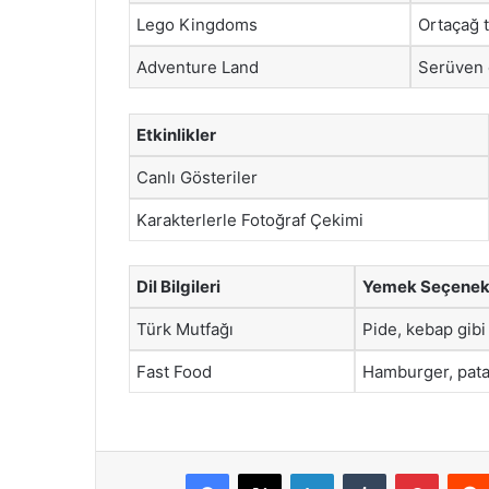
Lego Kingdoms
Ortaçağ t
Adventure Land
Serüven d
Etkinlikler
Canlı Gösteriler
Karakterlerle Fotoğraf Çekimi
Dil Bilgileri
Yemek Seçenekl
Türk Mutfağı
Pide, kebap gibi
Fast Food
Hamburger, pata
Facebook
X
LinkedIn
Tumblr
Pintere