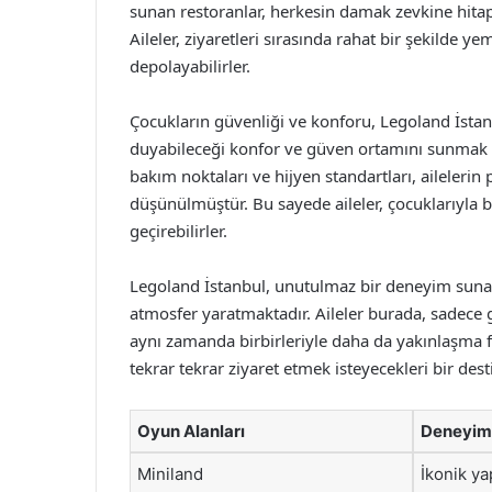
sunan restoranlar, herkesin damak zevkine hitap e
Aileler, ziyaretleri sırasında rahat bir şekilde ye
depolayabilirler.
Çocukların güvenliği ve konforu, Legoland İstanbu
duyabileceği konfor ve güven ortamını sunmak iç
bakım noktaları ve hijyen standartları, ailelerin 
düşünülmüştür. Bu sayede aileler, çocuklarıyla b
geçirebilirler.
Legoland İstanbul, unutulmaz bir deneyim sunara
atmosfer yaratmaktadır. Aileler burada, sadece
aynı zamanda birbirleriyle daha da yakınlaşma fır
tekrar tekrar ziyaret etmek isteyecekleri bir de
Oyun Alanları
Deneyim
Miniland
İkonik ya