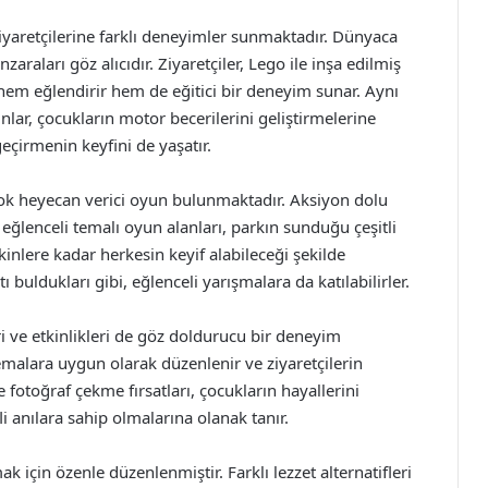
ziyaretçilerine farklı deneyimler sunmaktadır. Dünyaca
raları göz alıcıdır. Ziyaretçiler, Lego ile inşa edilmiş
ı hem eğlendirir hem de eğitici bir deneyim sunar. Aynı
nlar, çocukların motor becerilerini geliştirmelerine
geçirmenin keyfini de yaşatır.
rçok heyecan verici oyun bulunmaktadır. Aksiyon dolu
 eğlenceli temalı oyun alanları, parkın sunduğu çeşitli
şkinlere kadar herkesin keyif alabileceği şekilde
atı buldukları gibi, eğlenceli yarışmalara da katılabilirler.
ri ve etkinlikleri de göz doldurucu bir deneyim
temalara uygun olarak düzenlenir ve ziyaretçilerin
le fotoğraf çekme fırsatları, çocukların hayallerini
li anılara sahip olmalarına olanak tanır.
 için özenle düzenlenmiştir. Farklı lezzet alternatifleri