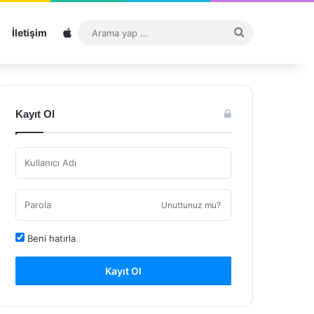
Sitemap
Arama
İletişim
yap
...
Kayıt Ol
Unuttunuz mu?
Beni hatırla
Kayıt Ol