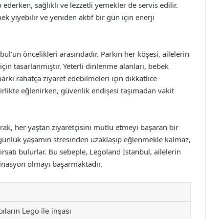
derken, sağlıklı ve lezzetli yemekler de servis edilir.
mek yiyebilir ve yeniden aktif bir gün için enerji
l’un öncelikleri arasındadır. Parkın her köşesi, ailelerin
in tasarlanmıştır. Yeterli dinlenme alanları, bebek
parkı rahatça ziyaret edebilmeleri için dikkatlice
irlikte eğlenirken, güvenlik endişesi taşımadan vakit
k, her yaştan ziyaretçisini mutlu etmeyi başaran bir
 günlük yaşamın stresinden uzaklaşıp eğlenmekle kalmaz,
satı bulurlar. Bu sebeple, Legoland İstanbul, ailelerin
stinasyon olmayı başarmaktadır.
pıların Lego ile inşası