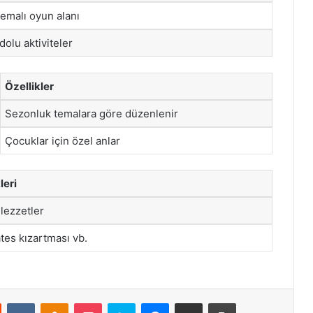
emalı oyun alanı
olu aktiviteler
Özellikler
Sezonluk temalara göre düzenlenir
Çocuklar için özel anlar
eri
 lezzetler
tes kızartması vb.
st
Reddit
VKontakte
Odnoklassniki
Pocket
Skype
Messenger
E-Posta ile paylaş
Yazdır