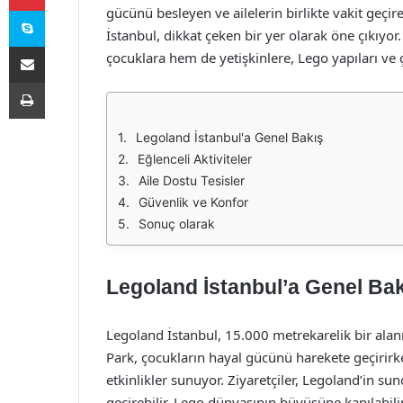
Skype
gücünü besleyen ve ailelerin birlikte vakit geçi
İstanbul, dikkat çeken bir yer olarak öne çıkıyor
E-Posta ile paylaş
çocuklara hem de yetişkinlere, Lego yapıları ve ç
Yazdır
Legoland İstanbul'a Genel Bakış
Eğlenceli Aktiviteler
Aile Dostu Tesisler
Güvenlik ve Konfor
Sonuç olarak
Legoland İstanbul’a Genel Ba
Legoland İstanbul, 15.000 metrekarelik bir alanı
Park, çocukların hayal gücünü harekete geçirirken,
etkinlikler sunuyor. Ziyaretçiler, Legoland’in sun
geçirebilir, Lego dünyasının büyüsüne kapılabilir