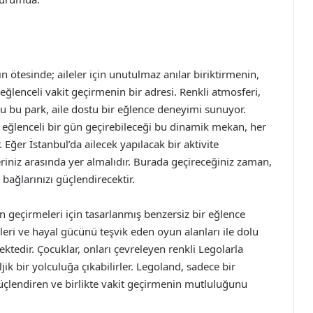
 ötesinde; aileler için unutulmaz anılar biriktirmenin,
e eğlenceli vakit geçirmenin bir adresi. Renkli atmosferi,
dolu bu park, aile dostu bir eğlence deneyimi sunuyor.
 eğlenceli bir gün geçirebileceği bu dinamik mekan, her
 Eğer İstanbul’da ailecek yapılacak bir aktivite
eriniz arasında yer almalıdır. Burada geçireceğiniz zaman,
bağlarınızı güçlendirecektir.
man geçirmeleri için tasarlanmış benzersiz bir eğlence
imleri ve hayal gücünü teşvik eden oyun alanları ile dolu
ktedir. Çocuklar, onları çevreleyen renkli Legolarla
aljik bir yolculuğa çıkabilirler. Legoland, sadece bir
güçlendiren ve birlikte vakit geçirmenin mutluluğunu