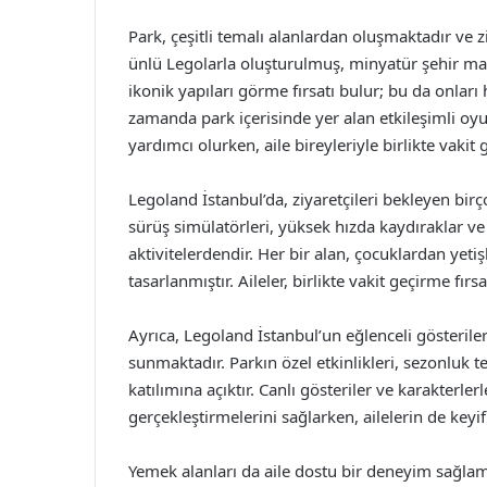
Park, çeşitli temalı alanlardan oluşmaktadır ve 
ünlü Legolarla oluşturulmuş, minyatür şehir manza
ikonik yapıları görme fırsatı bulur; bu da onlar
zamanda park içerisinde yer alan etkileşimli oyu
yardımcı olurken, aile bireyleriyle birlikte vakit 
Legoland İstanbul’da, ziyaretçileri bekleyen bi
sürüş simülatörleri, yüksek hızda kaydıraklar ve
aktivitelerdendir. Her bir alan, çocuklardan yeti
tasarlanmıştır. Aileler, birlikte vakit geçirme fırs
Ayrıca, Legoland İstanbul’un eğlenceli gösterile
sunmaktadır. Parkın özel etkinlikleri, sezonluk 
katılımına açıktır. Canlı gösteriler ve karakterler
gerçekleştirmelerini sağlarken, ailelerin de keyif
Yemek alanları da aile dostu bir deneyim sağlamak