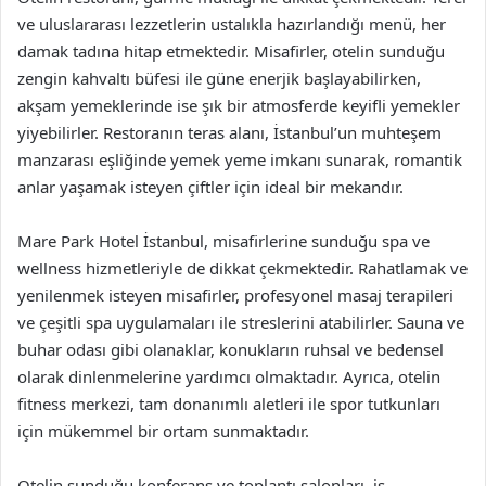
ve uluslararası lezzetlerin ustalıkla hazırlandığı menü, her
damak tadına hitap etmektedir. Misafirler, otelin sunduğu
zengin kahvaltı büfesi ile güne enerjik başlayabilirken,
akşam yemeklerinde ise şık bir atmosferde keyifli yemekler
yiyebilirler. Restoranın teras alanı, İstanbul’un muhteşem
manzarası eşliğinde yemek yeme imkanı sunarak, romantik
anlar yaşamak isteyen çiftler için ideal bir mekandır.
Mare Park Hotel İstanbul, misafirlerine sunduğu spa ve
wellness hizmetleriyle de dikkat çekmektedir. Rahatlamak ve
yenilenmek isteyen misafirler, profesyonel masaj terapileri
ve çeşitli spa uygulamaları ile streslerini atabilirler. Sauna ve
buhar odası gibi olanaklar, konukların ruhsal ve bedensel
olarak dinlenmelerine yardımcı olmaktadır. Ayrıca, otelin
fitness merkezi, tam donanımlı aletleri ile spor tutkunları
için mükemmel bir ortam sunmaktadır.
Otelin sunduğu konferans ve toplantı salonları, iş