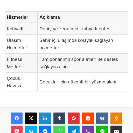
Hizmetler
Açıklama
Kahvaltı
Geniş ve zengin bir kahvaltı büfesi.
Ulaşım
Şehir içi ulaşımda kolaylık sağlayan
Hizmetleri
hizmetler.
Fitness
Tam donanımlı spor aletleri ile destek
Merkezi
sağlayan alan.
Çocuk
Çocuklar için güvenli bir yüzme alanı.
Havuzu
Facebook
X
LinkedIn
Tumblr
Pinterest
Reddit
VKontakte
Odnok
Pocket
Skype
Messenger
WhatsApp
Telegram
Viber
Line
E-Posta ile payla