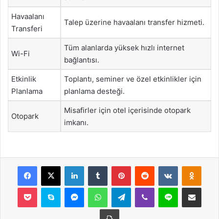
Havaalanı
Talep üzerine havaalanı transfer hizmeti.
Transferi
Tüm alanlarda yüksek hızlı internet
Wi-Fi
bağlantısı.
Etkinlik
Toplantı, seminer ve özel etkinlikler için
Planlama
planlama desteği.
Misafirler için otel içerisinde otopark
Otopark
imkanı.
Facebook
X
LinkedIn
Tumblr
Pinterest
Reddit
VKontakte
Odnok
Pocket
Skype
Messenger
WhatsApp
Telegram
Viber
Line
E-Posta ile payla
Yazdır