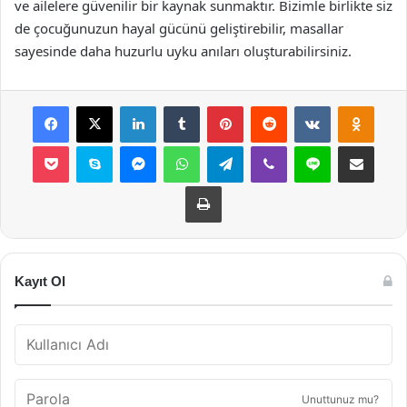
ve ailelere güvenilir bir kaynak sunmaktır. Bizimle birlikte siz
de çocuğunuzun hayal gücünü geliştirebilir, masallar
sayesinde daha huzurlu uyku anıları oluşturabilirsiniz.
Facebook
X
LinkedIn
Tumblr
Pinterest
Reddit
VKontakte
Odnok
Pocket
Skype
Messenger
WhatsApp
Telegram
Viber
Line
E-Posta ile payla
Yazdır
Kayıt Ol
Unuttunuz mu?