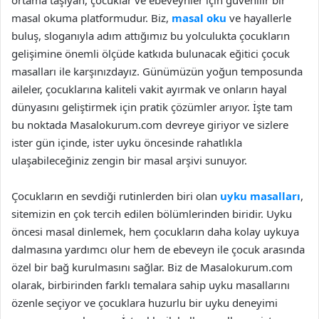
ortama taşıyan, çocuklar ve ebeveynler için güvenilir bir
masal okuma platformudur. Biz,
masal oku
ve hayallerle
buluş, sloganıyla adım attığımız bu yolculukta çocukların
gelişimine önemli ölçüde katkıda bulunacak eğitici çocuk
masalları ile karşınızdayız. Günümüzün yoğun temposunda
aileler, çocuklarına kaliteli vakit ayırmak ve onların hayal
dünyasını geliştirmek için pratik çözümler arıyor. İşte tam
bu noktada Masalokurum.com devreye giriyor ve sizlere
ister gün içinde, ister uyku öncesinde rahatlıkla
ulaşabileceğiniz zengin bir masal arşivi sunuyor.
Çocukların en sevdiği rutinlerden biri olan
uyku masalları
,
sitemizin en çok tercih edilen bölümlerinden biridir. Uyku
öncesi masal dinlemek, hem çocukların daha kolay uykuya
dalmasına yardımcı olur hem de ebeveyn ile çocuk arasında
özel bir bağ kurulmasını sağlar. Biz de Masalokurum.com
olarak, birbirinden farklı temalara sahip uyku masallarını
özenle seçiyor ve çocuklara huzurlu bir uyku deneyimi