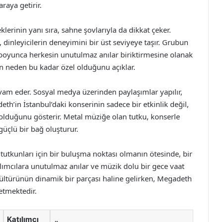
raya getirir.
erinin yanı sıra, sahne şovlarıyla da dikkat çeker.
ı, dinleyicilerin deneyimini bir üst seviyeye taşır. Grubun
r boyunca herkesin unutulmaz anılar biriktirmesine olanak
in neden bu kadar özel olduğunu açıklar.
vam eder. Sosyal medya üzerinden paylaşımlar yapılır,
eth’in İstanbul’daki konserinin sadece bir etkinlik değil,
lduğunu gösterir. Metal müziğe olan tutku, konserle
güçlü bir bağ oluşturur.
tutkunları için bir buluşma noktası olmanın ötesinde, bir
lımcılara unutulmaz anılar ve müzik dolu bir gece vaat
 kültürünün dinamik bir parçası haline gelirken, Megadeth
etmektedir.
Katılımcı