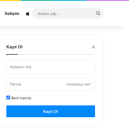
Sitemap
Arama
İletişim
yap
...
Kayıt Ol
Unuttunuz mu?
Beni hatırla
Kayıt Ol