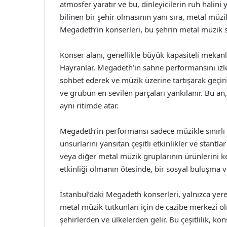
atmosfer yaratır ve bu, dinleyicilerin ruh halini y
bilinen bir şehir olmasının yanı sıra, metal müzi
Megadeth’in konserleri, bu şehrin metal müzik s
Konser alanı, genellikle büyük kapasiteli mekanlar
Hayranlar, Megadeth’in sahne performansını izlem
sohbet ederek ve müzik üzerine tartışarak geçirir
ve grubun en sevilen parçaları yankılanır. Bu an, 
aynı ritimde atar.
Megadeth’in performansı sadece müzikle sınırlı
unsurlarını yansıtan çeşitli etkinlikler ve stantlar
veya diğer metal müzik gruplarının ürünlerini k
etkinliği olmanın ötesinde, bir sosyal buluşma v
İstanbul’daki Megadeth konserleri, yalnızca yer
metal müzik tutkunları için de cazibe merkezi ol
şehirlerden ve ülkelerden gelir. Bu çeşitlilik, ko