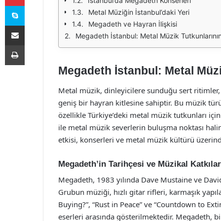
İstanbul’da Megadeth Konserleri
Skype
Metal Müziğin İstanbul’daki Yeri
Megadeth ve Hayran İlişkisi
E-Posta ile paylaş
Megadeth İstanbul: Metal Müzik Tutkunlarını
Yazdır
Megadeth İstanbul: Metal Müz
Metal müzik, dinleyicilere sunduğu sert ritimler
geniş bir hayran kitlesine sahiptir. Bu müzik tü
özellikle Türkiye’deki metal müzik tutkunları için
ile metal müzik severlerin buluşma noktası hali
etkisi, konserleri ve metal müzik kültürü üzerinde
Megadeth’in Tarihçesi ve Müzikal Katkılar
Megadeth, 1983 yılında Dave Mustaine ve David 
Grubun müziği, hızlı gitar rifleri, karmaşık yapı
Buying?”, “Rust in Peace” ve “Countdown to Exti
eserleri arasında gösterilmektedir. Megadeth, 