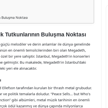
n Buluşma Noktası
ik Tutkunlarının Buluşma Noktası
, güçlü melodiler ve derin anlamlar ile dünya genelinde
rünün en önemli temsilcilerinden biri olan Megadeth,
 özel bir yere sahiptir. İstanbul, Megadeth’in konserleri
ne gelmiştir. Bu makalede, Megadeth’in İstanbul’daki
ki yeri ele alınacaktır.
ı
Ellefson tarafından kurulan bir thrash metal grubudur.
lar ve politik temalarla doludur. “Peace Sells… but Who’s
nction” gibi albümleri, metal müzik tarihinin en önemli
birçok ödül kazanmış ve dünya çapında milyonlarca