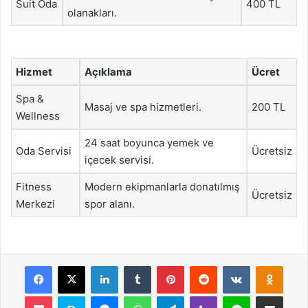
Suit Oda
400 TL
olanakları.
Hizmet
Açıklama
Ücret
Spa &
Masaj ve spa hizmetleri.
200 TL
Wellness
24 saat boyunca yemek ve
Oda Servisi
Ücretsiz
içecek servisi.
Fitness
Modern ekipmanlarla donatılmış
Ücretsiz
Merkezi
spor alanı.
Facebook
X
LinkedIn
Tumblr
Pinterest
Reddit
VKontakte
Odnok
Pocket
Skype
Messenger
WhatsApp
Telegram
Viber
Line
E-Posta ile payla