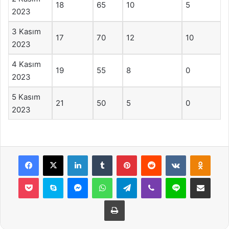
18
65
10
5
2023
3 Kasım
17
70
12
10
2023
4 Kasım
19
55
8
0
2023
5 Kasım
21
50
5
0
2023
Facebook
X
LinkedIn
Tumblr
Pinterest
Reddit
VKontakte
Odnok
Pocket
Skype
Messenger
WhatsApp
Telegram
Viber
Line
E-Posta ile payla
Yazdır