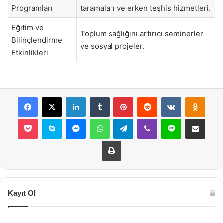
Programları
taramaları ve erken teşhis hizmetleri.
Eğitim ve
Toplum sağlığını artırıcı seminerler
Bilinçlendirme
ve sosyal projeler.
Etkinlikleri
Facebook
X
LinkedIn
Tumblr
Pinterest
Reddit
VKontakte
Odnok
Pocket
Skype
Messenger
WhatsApp
Telegram
Viber
Line
E-Posta ile payla
Yazdır
Kayıt Ol