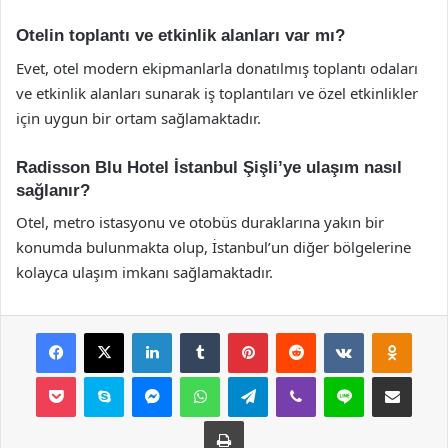
Otelin toplantı ve etkinlik alanları var mı?
Evet, otel modern ekipmanlarla donatılmış toplantı odaları
ve etkinlik alanları sunarak iş toplantıları ve özel etkinlikler
için uygun bir ortam sağlamaktadır.
Radisson Blu Hotel İstanbul Şişli’ye ulaşım nasıl
sağlanır?
Otel, metro istasyonu ve otobüs duraklarına yakın bir
konumda bulunmakta olup, İstanbul’un diğer bölgelerine
kolayca ulaşım imkanı sağlamaktadır.
Facebook
X
LinkedIn
Tumblr
Pinterest
Reddit
VKontakte
Odnok
Pocket
Skype
Messenger
WhatsApp
Telegram
Viber
Line
E-Posta ile payla
Yazdır