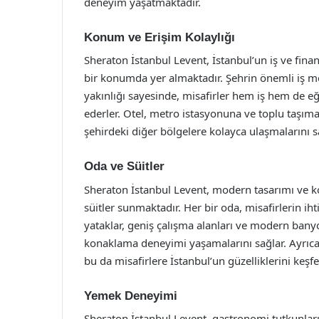
deneyim yaşatmaktadır.
Konum ve Erişim Kolaylığı
Sheraton İstanbul Levent, İstanbul’un iş ve fina
bir konumda yer almaktadır. Şehrin önemli iş mer
yakınlığı sayesinde, misafirler hem iş hem de e
ederler. Otel, metro istasyonuna ve toplu taşım
şehirdeki diğer bölgelere kolayca ulaşmalarını s
Oda ve Süitler
Sheraton İstanbul Levent, modern tasarımı ve ko
süitler sunmaktadır. Her bir oda, misafirlerin iht
yataklar, geniş çalışma alanları ve modern banyo
konaklama deneyimi yaşamalarını sağlar. Ayrıca
bu da misafirlere İstanbul’un güzelliklerini keşfe
Yemek Deneyimi
Sheraton İstanbul Levent, gastronomi tutkunları 