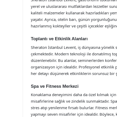
yerel ve uluslararası mutfaklardan lezzetler suna
kaliteli malzemeler kullanarak hazırladıkları y
yaşatır. Ayrıca, otelin barı, günün yorgunluğu
hazırlanmış kokteyller ve çeşitli içecekler eşliğind
Toplantı ve Etkinlik Alanları
Sheraton İstanbul Levent, iş dünyasına yönelik su
çekmektedir. Modern teknoloji ile donatılmış topl
düzenlenebilir. Bu alanlar, seminerlerden konfer
organizasyon için idealdir. Profesyonel etkinlik p
her detayı düşünerek etkinliklerin sorunsuz bir 
Spa ve Fitness Merkezi
Konaklama deneyimini daha da özel kılmak için S
misafirlerine sağlık ve zindelik sunmaktadır. Spa
stres atıp yenilenme fırsatı bulurlar. Fitness m
yapmayı seven misafirler için idealdir. Böylec