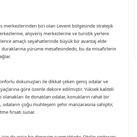
ns merkezlerinden biri olan Levent bölgesinde stratejik
kezlerine, alışveriş merkezlerine ve turistik yerlere
ğlence amaçlı seyahatlerinde büyük bir avantaj elde
a duraklarına yürüme mesafesindedir, bu da misafirlerin
ağlar.
nforlu dokunuşları ile dikkat çeken geniş odalar ve
iyaçlarına göre özenle dekore edilmiştir. Yüksek kaliteli
 olanakları ile donatılan odalar, konukların rahat bir
, odaların çoğu muhteşem şehir manzarasına sahiptir,
tme fırsatı sunar.
için de eşsiz bir deneyim sunmaktadır. Otelin restoranı,