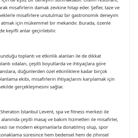
rak misafirlerin damak zevkine hitap eder. Şefler, taze ve
emeklerle misafirlere unutulmaz bir gastronomik deneyim
nu atmak için mükemmel bir mekandır. Burada, özenle
e keyifli anlar geçirilebilir.
nduğu toplantı ve etkinlik alanları ile de dikkat
antı odaları, çeşitli boyutlarda ve ihtiyaçlara göre
anslara, düğünlerden özel etkinliklere kadar birçok
lanlama ekibi, misafirlerin ihtiyaçlarını karşılamak için
şekilde gerçekleşmesini sağlar.
heraton İstanbul Levent, spa ve fitness merkezi ile
 alanında çeşitli masaj ve bakım hizmetleri ile misafirler,
erkezi ise modern ekipmanlarla donatılmış olup, spor
e, konaklama süresince hem bedensel hem de zihinsel