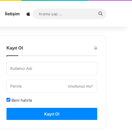
Sitemap
Arama
İletişim
yap
...
Kayıt Ol
Unuttunuz mu?
Beni hatırla
Kayıt Ol