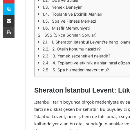
Oda ve Süitler
Skype
Yemek Deneyimi
Toplantı ve Etkinlik Alanları
E-Posta ile paylaş
Spa ve Fitness Merkezi
Yazdır
Misafir Memnuniyeti
SSS (Sıkça Sorulan Sorular)
1. Sheraton İstanbul Levent'te hangi olan
2. Otelin konumu nasıldır?
3. Yemek seçenekleri nelerdir?
4. Toplantı ve etkinlik alanları nasıl düze
5. Spa hizmetleri mevcut mu?
Sheraton İstanbul Levent: Lü
İstanbul, tarih boyunca birçok medeniyete ev sa
tarzı ile dikkat çeken bir şehirdir. Bu büyüleyici
İstanbul Levent, hem iş hem de tatil amaçlı se
kalbinde yer alan bu otel, sunduğu olanaklar ve 