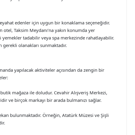
seyahat edenler için uygun bir konaklama seçeneğidir.
ken otel, Taksim Meydanı’na yakın konumda yer
tli yemekler tadabilir veya spa merkezinde rahatlayabilir.
çin gerekli olanakları sunmaktadır.
manda yapılacak aktiviteler açısından da zengin bir
eler:
e butik mağaza ile doludur. Cevahir Alışveriş Merkezi,
idir ve birçok markayı bir arada bulmanızı sağlar.
 mekan bulunmaktadır. Örneğin, Atatürk Müzesi ve Şişli
ir.