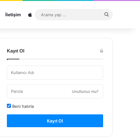
Sitemap
Arama
İletişim
yap
...
Kayıt Ol
Unuttunuz mu?
Beni hatırla
Kayıt Ol