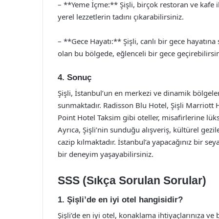
– **Yeme İçme:** Şişli, birçok restoran ve kafe i
yerel lezzetlerin tadını çıkarabilirsiniz.
– **Gece Hayatı:** Şişli, canlı bir gece hayatına 
olan bu bölgede, eğlenceli bir gece geçirebilirsin
4. Sonuç
Şişli, İstanbul’un en merkezi ve dinamik bölgel
sunmaktadır. Radisson Blu Hotel, Şişli Marriott 
Point Hotel Taksim gibi oteller, misafirlerine l
Ayrıca, Şişli’nin sunduğu alışveriş, kültürel gezi
cazip kılmaktadır. İstanbul’a yapacağınız bir sey
bir deneyim yaşayabilirsiniz.
SSS (Sıkça Sorulan Sorular)
1. Şişli’de en iyi otel hangisidir?
Şişli’de en iyi otel, konaklama ihtiyaçlarınıza ve