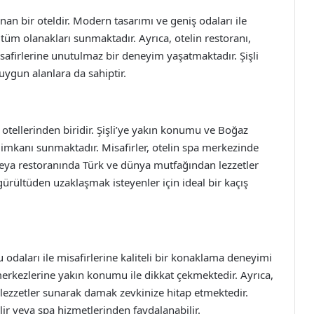
unan bir oteldir. Modern tasarımı ve geniş odaları ile
n tüm olanakları sunmaktadır. Ayrıca, otelin restoranı,
safirlerine unutulmaz bir deneyim yaşatmaktadır. Şişli
 uygun alanlara da sahiptir.
otellerinden biridir. Şişli’ye yakın konumu ve Boğaz
 imkanı sunmaktadır. Misafirler, otelin spa merkezinde
veya restoranında Türk ve dünya mutfağından lezzetler
 gürültüden uzaklaşmak isteyenler için ideal bir kaçış
odaları ile misafirlerine kaliteli bir konaklama deneyimi
merkezlerine yakın konumu ile dikkat çekmektedir. Ayrıca,
n lezzetler sunarak damak zevkinize hitap etmektedir.
lir veya spa hizmetlerinden faydalanabilir.