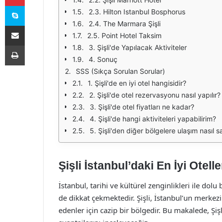
Skype
2.3. Hilton Istanbul Bosphorus
2.4. The Marmara Şişli
E-Posta ile paylaş
2.5. Point Hotel Taksim
Yazdır
3. Şişli'de Yapılacak Aktiviteler
4. Sonuç
SSS (Sıkça Sorulan Sorular)
1. Şişli'de en iyi otel hangisidir?
2. Şişli'de otel rezervasyonu nasıl yapılır?
3. Şişli'de otel fiyatları ne kadar?
4. Şişli'de hangi aktiviteleri yapabilirim?
5. Şişli'den diğer bölgelere ulaşım nasıl s
Şişli İstanbul’daki En İyi Otelle
İstanbul, tarihi ve kültürel zenginlikleri ile dol
de dikkat çekmektedir. Şişli, İstanbul’un merkez
edenler için cazip bir bölgedir. Bu makalede, Şişl