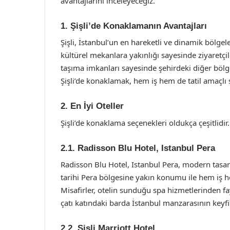
avantajlarını inceleyeceğiz.
1. Şişli’de Konaklamanın Avantajları
Şişli, İstanbul’un en hareketli ve dinamik bölgele
kültürel mekanlara yakınlığı sayesinde ziyaretçi
taşıma imkanları sayesinde şehirdeki diğer bö
Şişli’de konaklamak, hem iş hem de tatil amaçlı s
2. En İyi Oteller
Şişli’de konaklama seçenekleri oldukça çeşitlidir.
2.1. Radisson Blu Hotel, Istanbul Pera
Radisson Blu Hotel, Istanbul Pera, modern tasarı
tarihi Pera bölgesine yakın konumu ile hem iş he
Misafirler, otelin sunduğu spa hizmetlerinden fay
çatı katındaki barda İstanbul manzarasının keyfin
2.2. Şişli Marriott Hotel