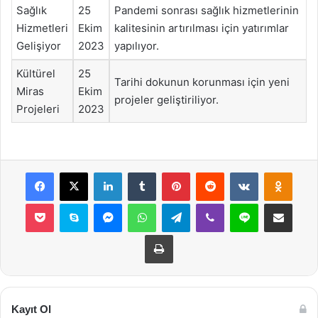
Sağlık
25
Pandemi sonrası sağlık hizmetlerinin
Hizmetleri
Ekim
kalitesinin artırılması için yatırımlar
Gelişiyor
2023
yapılıyor.
Kültürel
25
Tarihi dokunun korunması için yeni
Miras
Ekim
projeler geliştiriliyor.
Projeleri
2023
Facebook
X
LinkedIn
Tumblr
Pinterest
Reddit
VKontakte
Odnok
Pocket
Skype
Messenger
WhatsApp
Telegram
Viber
Line
E-Posta ile payla
Yazdır
Kayıt Ol