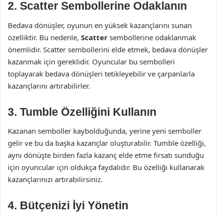
2.
Scatter Sembollerine Odaklanın
Bedava dönüşler, oyunun en yüksek kazançlarını sunan
özelliktir. Bu nedenle,
Scatter
sembollerine odaklanmak
önemlidir. Scatter sembollerini elde etmek, bedava dönüşler
kazanmak için gereklidir. Oyuncular bu sembolleri
toplayarak bedava dönüşleri tetikleyebilir ve çarpanlarla
kazançlarını artırabilirler.
3.
Tumble Özelliğini Kullanın
Kazanan semboller kaybolduğunda, yerine yeni semboller
gelir ve bu da başka kazançlar oluşturabilir. Tumble özelliği,
aynı dönüşte birden fazla kazanç elde etme fırsatı sunduğu
için oyuncular için oldukça faydalıdır. Bu özelliği kullanarak
kazançlarınızı artırabilirsiniz.
4.
Bütçenizi İyi Yönetin