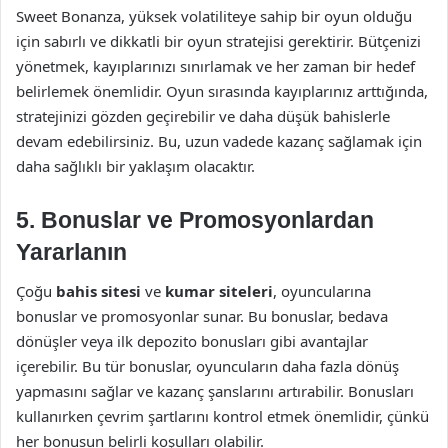
Sweet Bonanza, yüksek volatiliteye sahip bir oyun olduğu
için sabırlı ve dikkatli bir oyun stratejisi gerektirir. Bütçenizi
yönetmek, kayıplarınızı sınırlamak ve her zaman bir hedef
belirlemek önemlidir. Oyun sırasında kayıplarınız arttığında,
stratejinizi gözden geçirebilir ve daha düşük bahislerle
devam edebilirsiniz. Bu, uzun vadede kazanç sağlamak için
daha sağlıklı bir yaklaşım olacaktır.
5.
Bonuslar ve Promosyonlardan
Yararlanın
Çoğu
bahis sitesi
ve
kumar siteleri
, oyuncularına
bonuslar ve promosyonlar sunar. Bu bonuslar, bedava
dönüşler veya ilk depozito bonusları gibi avantajlar
içerebilir. Bu tür bonuslar, oyuncuların daha fazla dönüş
yapmasını sağlar ve kazanç şanslarını artırabilir. Bonusları
kullanırken çevrim şartlarını kontrol etmek önemlidir, çünkü
her bonusun belirli koşulları olabilir.