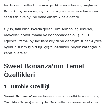
türden semboller bir araya geldiklerinde kazanç sağlarlar.
Bu farklı oyun yapısı, oyunculara çok daha fazla kazanma
şansı tanır ve oyunu daha dinamik hale getirir.
Oyun, tatlı bir dünyada geçer. Tüm semboller, şekerler,
meyveler, dondurmalar ve bonbonlardan oluşur. Bu
eğlenceli tema, oyunculara keyifli bir deneyim sunar. Ayrıca,
oyunun sunmuş olduğu çeşitli özellikler, büyük kazançların
kapısını aralar.
Sweet Bonanza’nın Temel
Özellikleri
1.
Tumble Özelliği
Sweet Bonanza
’nın en heyecan verici özelliklerinden biri,
Tumble
(Düşüş) özelliğidir. Bu özellik, kazanan semboller