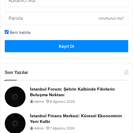
Unuttunuz mu?
Beni hatırla
Kayıt Ol
Son Yazılar
İstanbul Forum: Şehrin Kalbinde Fikirlerin
Buluşma Noktası
Admin
8 Ağustos 2026
İstanbul Finans Merkezi: Küresel Ekonominin
Yeni Kalbi
Admin
7 Ağustos 2026