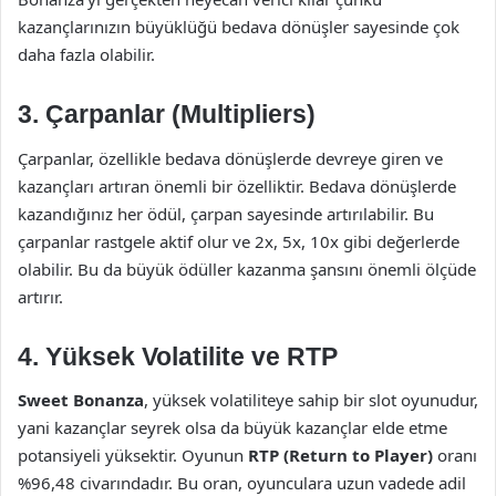
kazançlarınızın büyüklüğü bedava dönüşler sayesinde çok
daha fazla olabilir.
3.
Çarpanlar (Multipliers)
Çarpanlar, özellikle bedava dönüşlerde devreye giren ve
kazançları artıran önemli bir özelliktir. Bedava dönüşlerde
kazandığınız her ödül, çarpan sayesinde artırılabilir. Bu
çarpanlar rastgele aktif olur ve 2x, 5x, 10x gibi değerlerde
olabilir. Bu da büyük ödüller kazanma şansını önemli ölçüde
artırır.
4.
Yüksek Volatilite ve RTP
Sweet Bonanza
, yüksek volatiliteye sahip bir slot oyunudur,
yani kazançlar seyrek olsa da büyük kazançlar elde etme
potansiyeli yüksektir. Oyunun
RTP (Return to Player)
oranı
%96,48 civarındadır. Bu oran, oyunculara uzun vadede adil